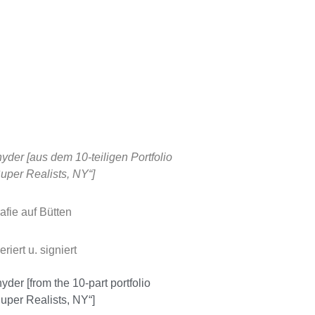
der [aus dem 10-teiligen Portfolio
per Realists, NY“]
afie auf Bütten
iert u. signiert
der [from the 10-part portfolio
per Realists, NY“]