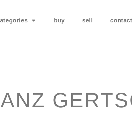
ategories
buy
sell
contac
ANZ GERT