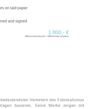
ors on laid paper
ered and signed
1.800,- €
differenzbesteuert / differential taxation
n bedeutendsten Vertretern des Fotorealismus
rlagen basieren. Seine Werke zeigen mit