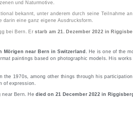
szenen und Naturmotive.
ational bekannt, unter anderem durch seine Teilnahme an
e darin eine ganz eigene Ausdrucksform.
gg bei Bern. Er
starb am 21. Dezember 2022 in Riggisb
n Mörigen near Bern in Switzerland
. He is one of the m
rmat paintings based on photographic models. His works 
n the 1970s, among other things through his participation
 of expression.
g near Bern. He
died on 21 December 2022 in Riggisberg