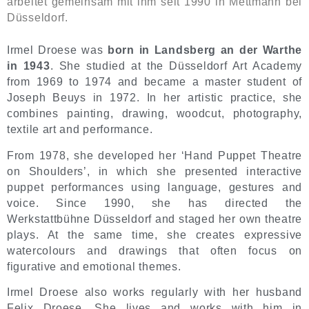
arbeitet gemeinsam mit ihm seit 1990 in Mettmann bei
Düsseldorf.
Irmel Droese was
born in Landsberg an der Warthe
in 1943
. She studied at the Düsseldorf Art Academy
from 1969 to 1974 and became a master student of
Joseph Beuys in 1972. In her artistic practice, she
combines painting, drawing, woodcut, photography,
textile art and performance.
From 1978, she developed her ‘Hand Puppet Theatre
on Shoulders’, in which she presented interactive
puppet performances using language, gestures and
voice. Since 1990, she has directed the
Werkstattbühne Düsseldorf and staged her own theatre
plays. At the same time, she creates expressive
watercolours and drawings that often focus on
figurative and emotional themes.
Irmel Droese also works regularly with her husband
Felix Droese. She lives and works with him in