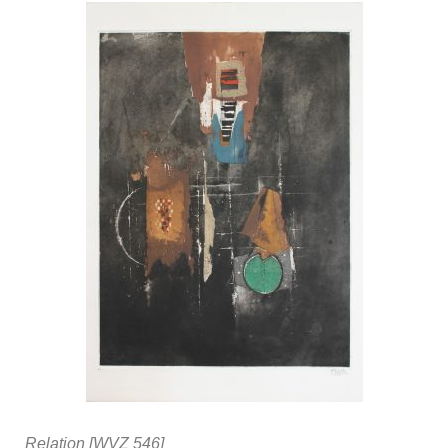
Relation [WVZ 546]