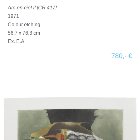
Arc-en-ciel II [CR 417]
1971
Colour etching
56,7 x 76,3 cm
Ex. E.A.
780,- €