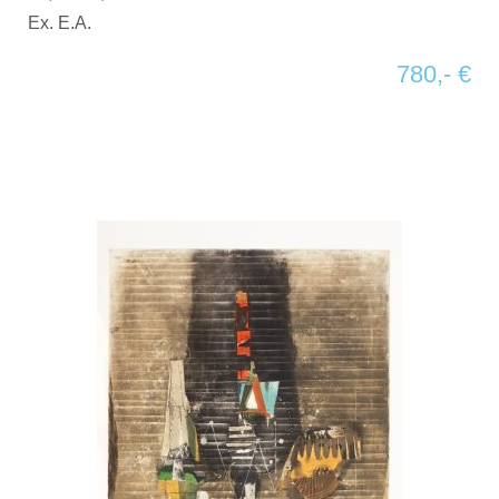
Ex. E.A.
780,- €