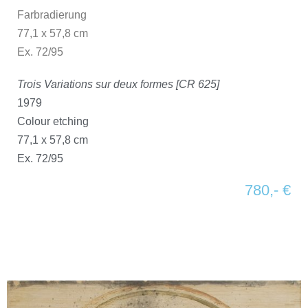
Farbradierung
77,1 x 57,8 cm
Ex. 72/95
Trois Variations sur deux formes [CR 625]
1979
Colour etching
77,1 x 57,8 cm
Ex. 72/95
780,- €