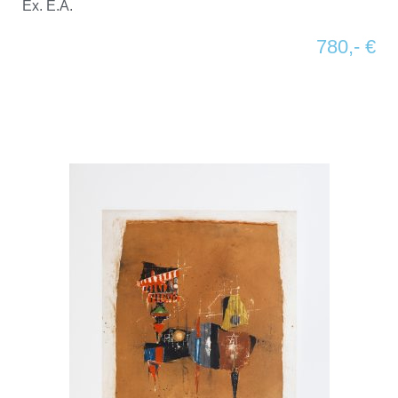
Ex. E.A.
780,- €