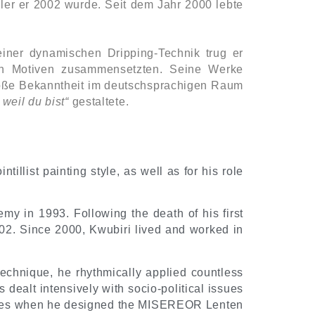
ler er 2002 wurde. Seit dem Jahr 2000 lebte
 einer dynamischen Dripping-Technik trug er
iven Motiven zusammensetzten. Seine Werke
 Große Bekanntheit im deutschsprachigen Raum
 weil du bist“
gestaltete.
ntillist painting style, as well as for his role
my in 1993. Following the death of his first
002. Since 2000, Kwubiri lived and worked in
technique, he rhythmically applied countless
 dealt intensively with socio-political issues
ntries when he designed the MISEREOR Lenten