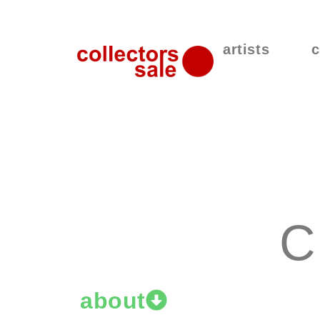
artists
c
C
about