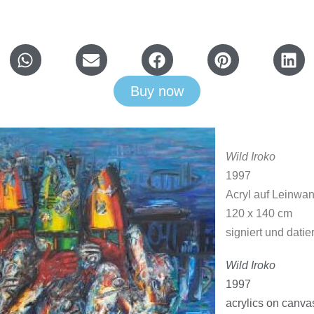
Buy now
Wild Iroko
1997
Acryl auf Leinwa
120 x 140 cm
signiert und datier
Wild Iroko
1997
acrylics on canva