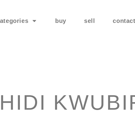
ategories
buy
sell
contac
HIDI KWUBI