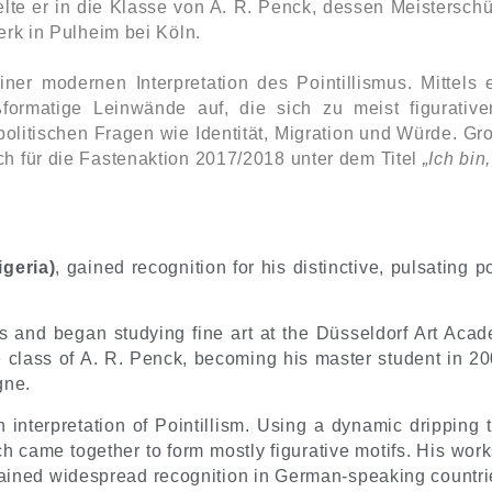
lte er in die Klasse von A. R. Penck, dessen Meisterschü
erk in Pulheim bei Köln.
iner modernen Interpretation des Pointillismus. Mittels
ßformatige Leinwände auf, die sich zu meist figurat
tspolitischen Fragen wie Identität, Migration und Würde.
h für die Fastenaktion 2017/2018 unter dem Titel
„Ich bin,
geria)
, gained recognition for his distinctive, pulsating poi
and began studying fine art at the Düsseldorf Art Acade
he class of A. R. Penck, becoming his master student in 2
gne.
 interpretation of Pointillism. Using a dynamic dripping 
h came together to form mostly figurative motifs. His works
He gained widespread recognition in German-speaking cou