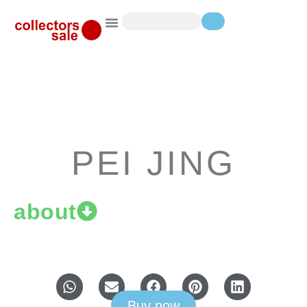
PEI JING
about
Buy now