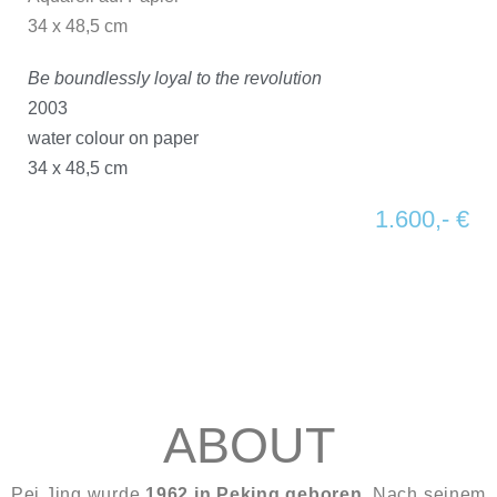
34 x 48,5 cm
Be boundlessly loyal to the revolution
2003
water colour on paper
34 x 48,5 cm
1.600,- €
ABOUT
Pei Jing wurde
1962 in Peking geboren
. Nach seinem